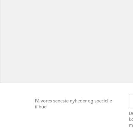
Få vores seneste nyheder og specielle
tilbud
Du
ko
m