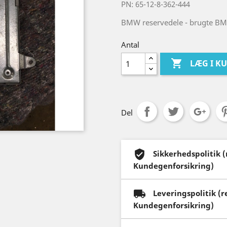
PN: 65-12-8-362-444
BMW reservedele - brugte BM
Antal

LÆG I K
Del
Sikkerhedspolitik 
Kundegenforsikring)
Leveringspolitik (
Kundegenforsikring)