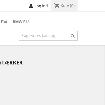
shopping_cart

Kurv
(0)
Log ind
E34
BMW E38

RSTÆRKER