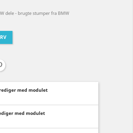
W dele - brugte stumper fra BMW
URV
(rediger med modulet
rediger med modulet