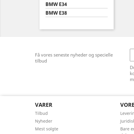
BMW E34
BMW E38
Få vores seneste nyheder og specielle
tilbud
Du
ko
m
VARER
VORE
Tilbud
Leveri
Nyheder
Juridi
Mest solgte
Bare e