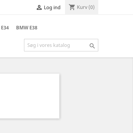
shopping_cart

Kurv
(0)
Log ind
E34
BMW E38
