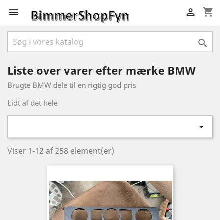
shopping_cart



Liste over varer efter mærke BMW
Brugte BMW dele til en rigtig god pris
Lidt af det hele

Viser 1-12 af 258 element(er)