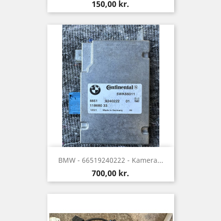
Pris
150,00 kr.
BMW - 66519240222 - Kamera...
Pris
700,00 kr.