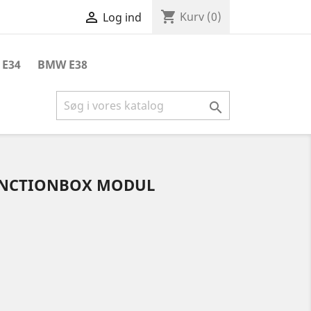
shopping_cart

Kurv
(0)
Log ind
E34
BMW E38

JUNCTIONBOX MODUL