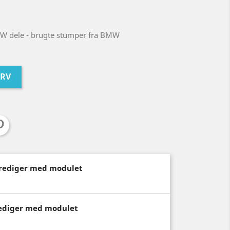
W dele - brugte stumper fra BMW
URV
(rediger med modulet
rediger med modulet