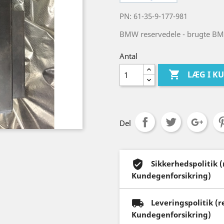
PN: 61-35-9-177-981
BMW reservedele - brugte BM
Antal

LÆG I K
Del
Sikkerhedspolitik 
Kundegenforsikring)
Leveringspolitik (
Kundegenforsikring)