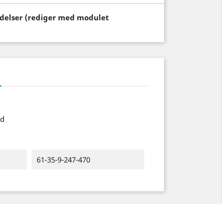
endelser (rediger med modulet
ed
61-35-9-247-470