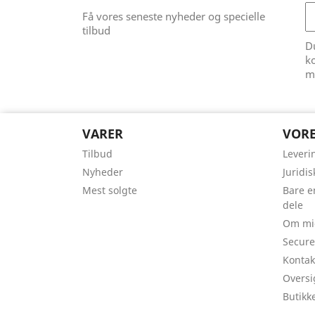
Få vores seneste nyheder og specielle
tilbud
Du
ko
m
VARER
VORE
Tilbud
Leveri
Nyheder
Juridi
Mest solgte
Bare e
dele
Om mi
Secur
Kontak
Oversi
Butikk