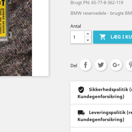
Brugt PN: 65-77-8-362-119
BMW reservedele - brugte BM
Antal

LÆG I K
Del
Sikkerhedspolitik 
Kundegenforsikring)
Leveringspolitik (
Kundegenforsikring)