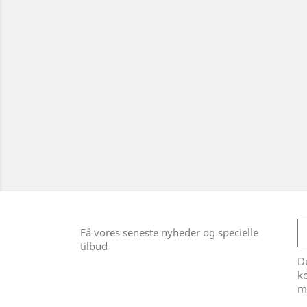
Få vores seneste nyheder og specielle
tilbud
Du
ko
m