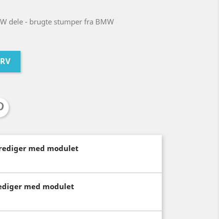
W dele - brugte stumper fra BMW
URV
(rediger med modulet
rediger med modulet