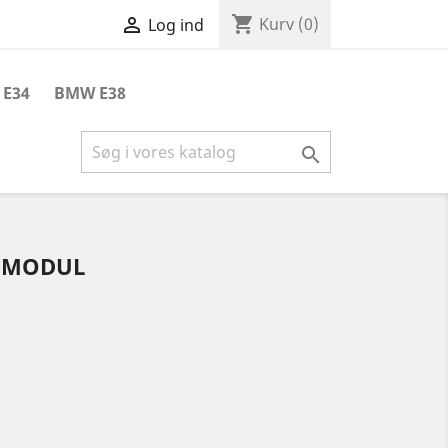
shopping_cart

Kurv
(0)
Log ind
E34
BMW E38

G MODUL