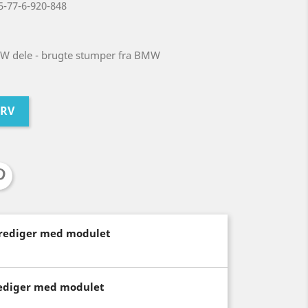
5-77-6-920-848
W dele - brugte stumper fra BMW
URV
(rediger med modulet
rediger med modulet