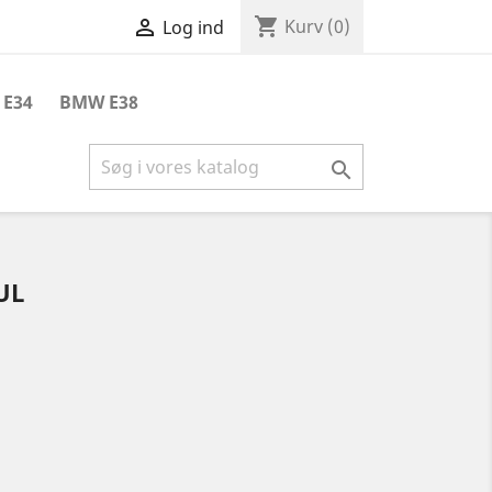
shopping_cart

Kurv
(0)
Log ind
E34
BMW E38

UL