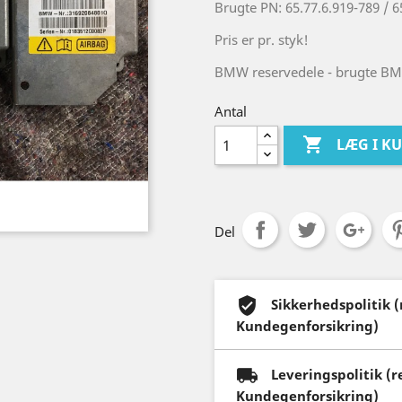
Brugte PN: 65.77.6.919-789 / 6
Pris er pr. styk!
BMW reservedele - brugte BM
Antal

LÆG I K
Del
Sikkerhedspolitik 
Kundegenforsikring)
Leveringspolitik (
Kundegenforsikring)