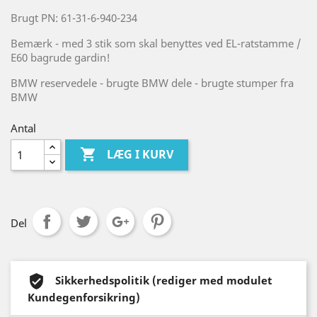
Brugt PN: 61-31-6-940-234
Bemærk - med 3 stik som skal benyttes ved EL-ratstamme /
E60 bagrude gardin!
BMW reservedele - brugte BMW dele - brugte stumper fra
BMW
Antal

LÆG I KURV
Del
Sikkerhedspolitik (rediger med modulet
Kundegenforsikring)