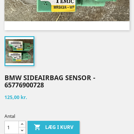
BMW SIDEAIRBAG SENSOR -
65776900728
125,00 kr.
Antal

LÆG I KURV