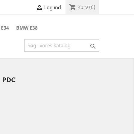
shopping_cart

Kurv
(0)
Log ind
E34
BMW E38

. PDC