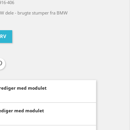
-916-406
W dele - brugte stumper fra BMW
URV
(rediger med modulet
rediger med modulet