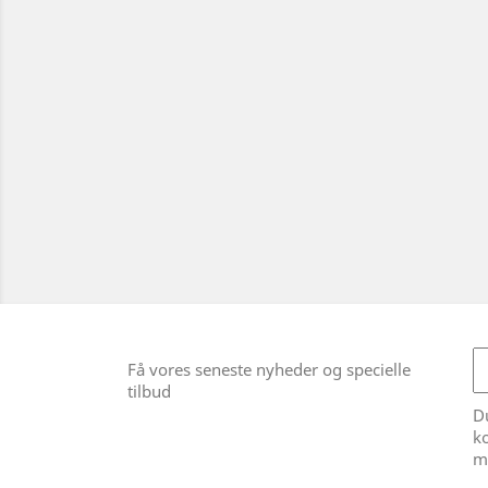
Få vores seneste nyheder og specielle
tilbud
Du
ko
m