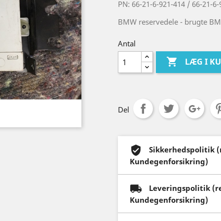
PN: 66-21-6-921-414 / 66-21-6
BMW reservedele - brugte BM
Antal

LÆG I K
Del
Sikkerhedspolitik 
Kundegenforsikring)
Leveringspolitik (
Kundegenforsikring)